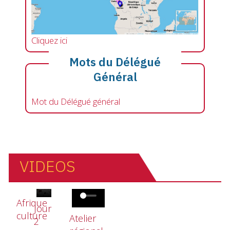
Cliquez ici
Mots du Délégué
Général
Mot du Délégué général
VIDEOS
Fichier vidéo
Fichier vidéo
Fichier vidéo
Afrique
Jour
culture
Atelier
2