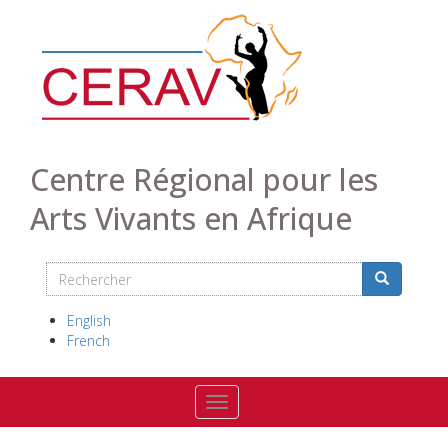
Aller
au
contenu
principal
Centre Régional pour les
Arts Vivants en Afrique
Rechercher
Search
Rechercher
English
French
Toggle navigation