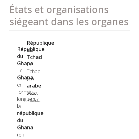
États et organisations
siégeant dans les organes
Image
République
République
du
du
Tchad
Ghana
Le
Le
Tchad
Ghana
,
(en
en
arabe
:
forme
تشاد
,
longue
Tšād…
la
république
du
Ghana
(en