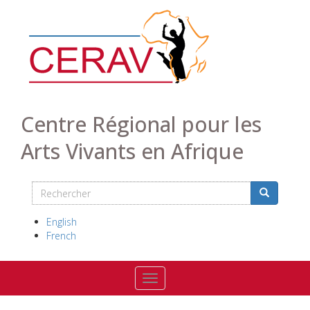
Aller
au
contenu
principal
Centre Régional pour les
Arts Vivants en Afrique
Rechercher
Search
Rechercher
English
French
Toggle navigation