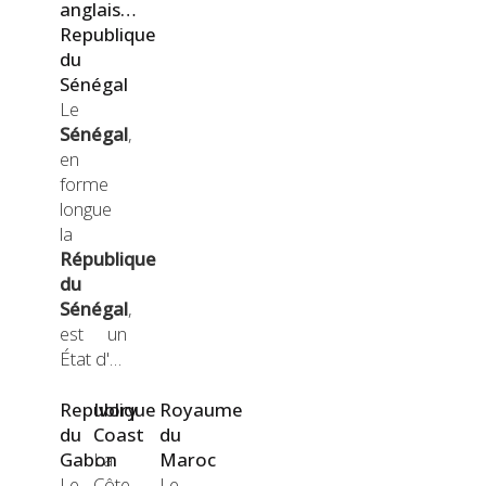
anglais…
Republique
du
Sénégal
Le
Sénégal
,
en
forme
longue
la
République
du
Sénégal
,
est un
État d'…
Republique
Ivory
Royaume
du
Coast
du
Gabon
La
Maroc
Le
Côte
Le