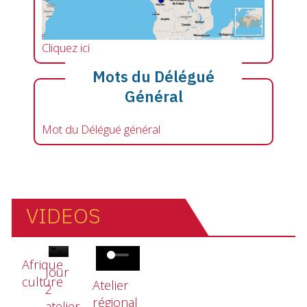
Cliquez ici
Mots du Délégué
Général
Mot du Délégué général
VIDEOS
Fichier vidéo
Fichier vidéo
Fichier vidéo
Afrique
Jour
culture
Atelier
2
régional
atelier