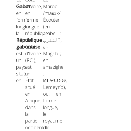
Gabon
d'Ivoire,
,
Maroc
en
en
/maʁɔk/
forme
forme
Écouter
longue
longue
(en
la
république
arabe :
République
de
ٱلْمَغْرِب,
gabonaise
Côte
,
al-
est
d'Ivoire
Maġrib ;
un
(RCI),
en
pays
est
amazighe
situé
un
:
en…
État
ⵍⵎⵖⵔⵉⴱ,
situé
Lemeɣrib),
en
ou, en
Afrique,
forme
dans
longue,
la
le
partie
royaume
occidentale
du