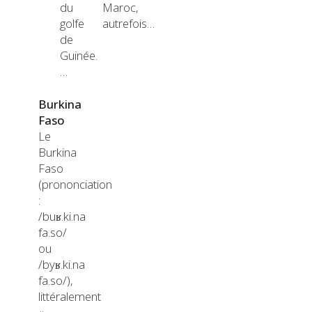
du
Maroc,
golfe
autrefois…
de
Guinée.
…
Burkina
Faso
Le
Burkina
Faso
(prononciation
:
/buʁ.ki.na
fa.so/
ou
/byʁ.ki.na
fa.so/),
littéralement