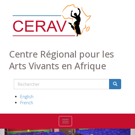
Aller
au
contenu
principal
Centre Régional pour les
Arts Vivants en Afrique
Rechercher
Search
Rechercher
English
French
Toggle navigation
Précédent
Sui