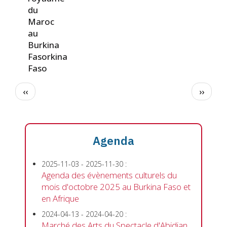
du
Maroc
au
Burkina
Fasorkina
Faso
Pagination
Page précédente
Page s
‹‹
››
Agenda
2025-11-03
-
2025-11-30
:
Agenda des évènements culturels du
mois d'octobre 2025 au Burkina Faso et
en Afrique
2024-04-13
-
2024-04-20
:
Marché des Arts du Spectacle d'Abidjan