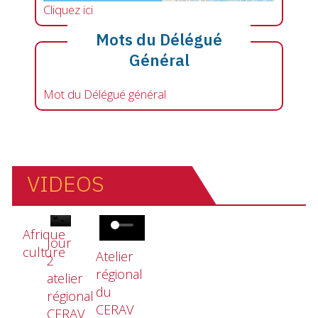
Cliquez ici
Mots du Délégué
Général
Mot du Délégué général
VIDEOS
Fichier vidéo
Fichier vidéo
Fichier vidéo
Afrique
Jour
culture
Atelier
2
régional
atelier
du
régional
CERAV
CERAV