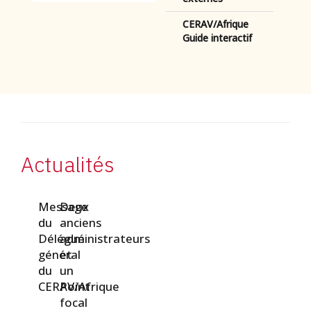
CERAV/Afrique
Guide interactif
Actualités
Message
Deux
du
anciens
Délégué
administrateurs
général
et
du
un
CERAV/Afrique
Point
focal