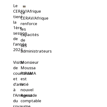
Image
Le
CERAV/Afrique
Le
tient
CERAV/Afrique
la
renforce
1ère
les
session
capacités
de
de
l’année
ses
2024
administrateurs
Visite
Monsieur
de
Moussa
courtoisie
RIPAMA
et
est
d’amitié
le
à
nouvel
l’Ambassade
Agent
du
comptable
royaume