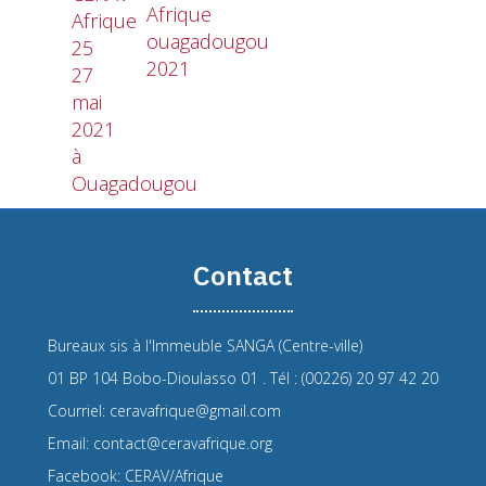
Afrique
Afrique
ouagadougou
25
2021
27
mai
2021
à
Ouagadougou
Contact
Bureaux sis à l'Immeuble SANGA (Centre-ville)
01 BP 104 Bobo-Dioulasso 01 . Tél : (00226) 20 97 42 20
Courriel: ceravafrique@gmail.com
Email: contact@ceravafrique.org
Facebook: CERAV/Afrique