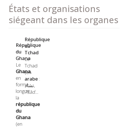
États et organisations
siégeant dans les organes
Image
République
République
du
du
Tchad
Ghana
Le
Le
Tchad
Ghana
,
(en
en
arabe
:
forme
تشاد
,
longue
Tšād…
la
république
du
Ghana
(en