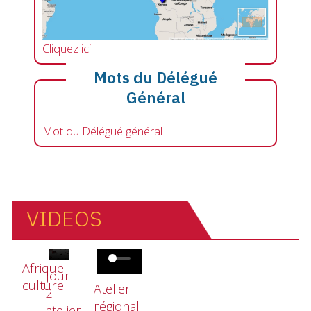
Cliquez ici
Mots du Délégué
Général
Mot du Délégué général
VIDEOS
Fichier vidéo
Fichier vidéo
Fichier vidéo
Afrique
Jour
culture
Atelier
2
régional
atelier