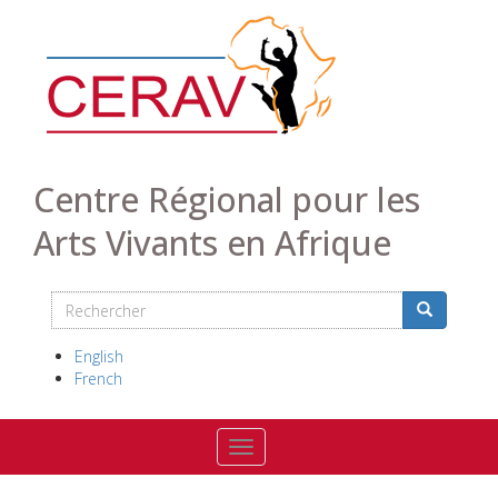
Aller
au
contenu
principal
Centre Régional pour les
Arts Vivants en Afrique
Rechercher
Search
Rechercher
English
French
Toggle navigation