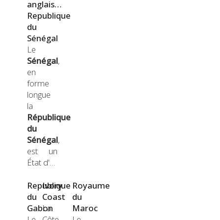
anglais…
Republique
du
Sénégal
Le
Sénégal
,
en
forme
longue
la
République
du
Sénégal
,
est un
État d'…
Republique
Ivory
Royaume
du
Coast
du
Gabon
La
Maroc
Le
Côte
Le