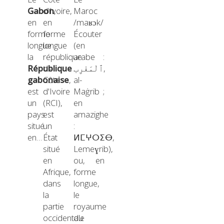
Gabon
d'Ivoire,
,
Maroc
en
en
/maʁɔk/
forme
forme
Écouter
longue
longue
(en
la
république
arabe :
République
de
ٱلْمَغْرِب,
gabonaise
Côte
,
al-
est
d'Ivoire
Maġrib ;
un
(RCI),
en
pays
est
amazighe
situé
un
:
en…
État
ⵍⵎⵖⵔⵉⴱ,
situé
Lemeɣrib),
en
ou, en
Afrique,
forme
dans
longue,
la
le
partie
royaume
occidentale
du