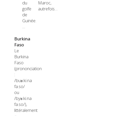
du
Maroc,
golfe
autrefois…
de
Guinée.
…
Burkina
Faso
Le
Burkina
Faso
(prononciation
:
/buʁ.ki.na
fa.so/
ou
/byʁ.ki.na
fa.so/),
littéralement