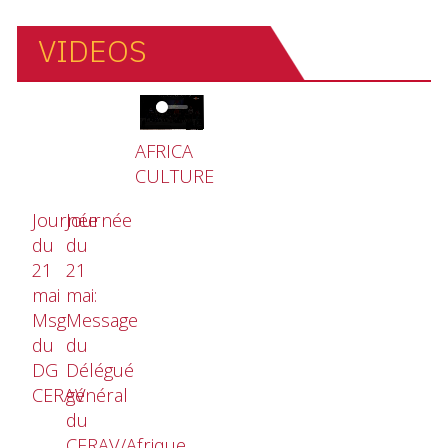
VIDEOS
Video file
AFRICA
CULTURE
Journée
Journée
du
du
21
21
mai
mai:
Msg
Message
du
du
DG
Délégué
CERAV
général
du
CERAV/Afrique