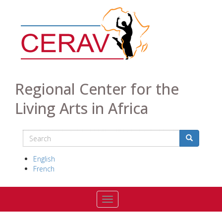
Skip
to
main
content
Regional Center for the
Living Arts in Africa
Search
Search
Search
English
French
Toggle navigation