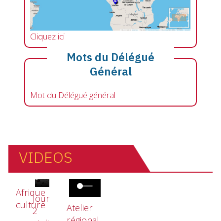
Cliquez ici
Mots du Délégué
Général
Mot du Délégué général
VIDEOS
Fichier vidéo
Fichier vidéo
Fichier vidéo
Afrique
Jour
culture
Atelier
2
régional