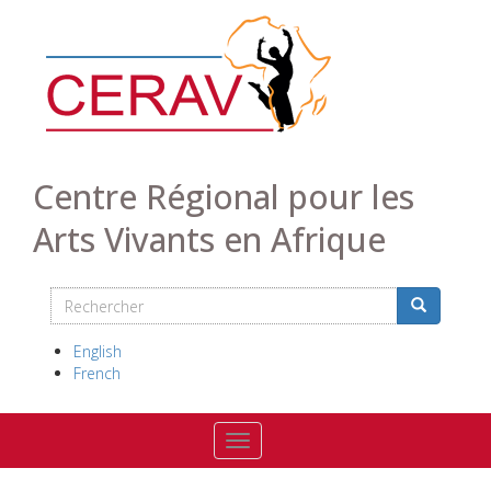
Aller
au
contenu
principal
Centre Régional pour les
Arts Vivants en Afrique
Rechercher
Search
Rechercher
English
French
Toggle navigation