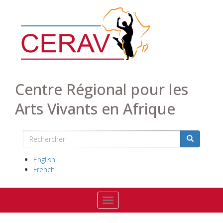
Aller
au
contenu
principal
Centre Régional pour les
Arts Vivants en Afrique
Rechercher
Search
Rechercher
English
French
Toggle navigation