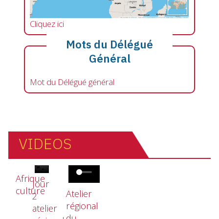
Cliquez ici
Mots du Délégué
Général
Mot du Délégué général
VIDEOS
Fichier vidéo
Fichier vidéo
Fichier vidéo
Afrique
Jour
culture
Atelier
2
régional
atelier
du