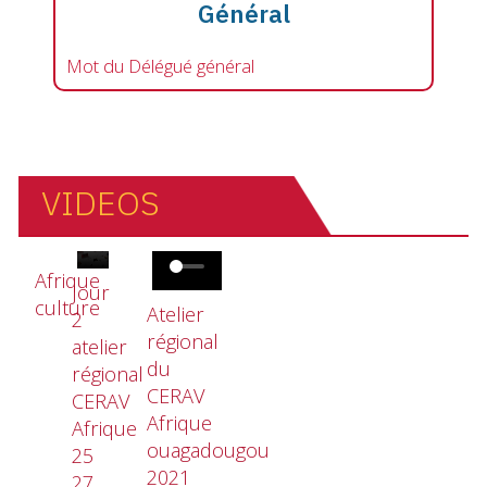
Général
Mot du Délégué général
VIDEOS
Fichier vidéo
Fichier vidéo
Fichier vidéo
Afrique
Jour
culture
Atelier
2
régional
atelier
du
régional
CERAV
CERAV
Afrique
Afrique
ouagadougou
25
2021
27