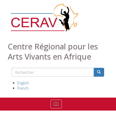
Aller
au
contenu
principal
Centre Régional pour les
Arts Vivants en Afrique
Rechercher
Search
Rechercher
English
French
Toggle navigation