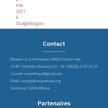
mai
2021
à
Ouagadougou
Contact
Bureaux sis à l'Immeuble SANGA (Centre-ville)
01 BP 104 Bobo-Dioulasso 01 . Tél : (00226) 20 97 42 20
Courriel: ceravafrique@gmail.com
Email: contact@ceravafrique.org
Facebook: CERAV/Afrique
Partenaires