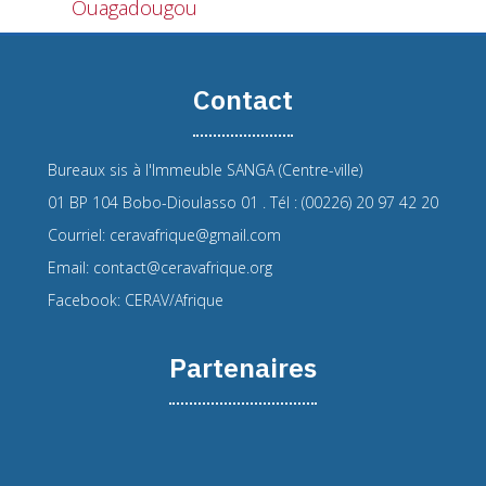
Ouagadougou
Contact
Bureaux sis à l'Immeuble SANGA (Centre-ville)
01 BP 104 Bobo-Dioulasso 01 . Tél : (00226) 20 97 42 20
Courriel: ceravafrique@gmail.com
Email: contact@ceravafrique.org
Facebook: CERAV/Afrique
Partenaires