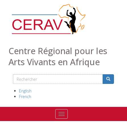
Aller
au
contenu
principal
Centre Régional pour les
Arts Vivants en Afrique
Rechercher
Search
Rechercher
English
French
Toggle navigation