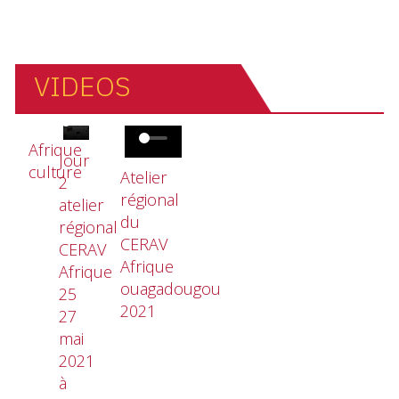
VIDEOS
Fichier vidéo
Fichier vidéo
Fichier vidéo
Afrique
Jour
culture
Atelier
2
régional
atelier
du
régional
CERAV
CERAV
Afrique
Afrique
ouagadougou
25
2021
27
mai
2021
à