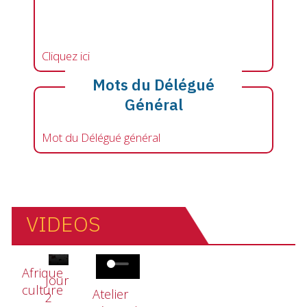
Cliquez ici
Mots du Délégué
Général
Mot du Délégué général
VIDEOS
Fichier vidéo
Fichier vidéo
Fichier vidéo
Afrique
Jour
culture
Atelier
2