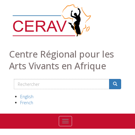
Aller
au
contenu
principal
Centre Régional pour les
Arts Vivants en Afrique
Rechercher
Search
Rechercher
English
French
Toggle navigation