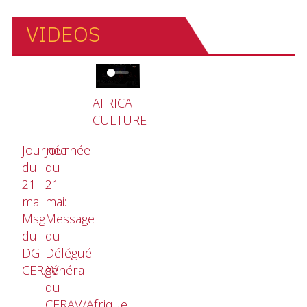
VIDEOS
Video file
AFRICA
CULTURE
Journée
Journée
du
du
21
21
mai
mai:
Msg
Message
du
du
DG
Délégué
CERAV
général
du
CERAV/Afrique