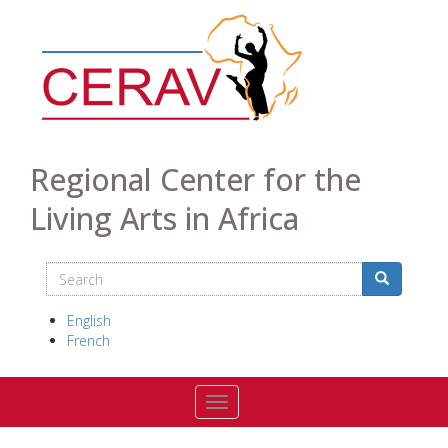
Skip
to
main
content
Regional Center for the
Living Arts in Africa
Search
Search
Search
English
French
Toggle navigation