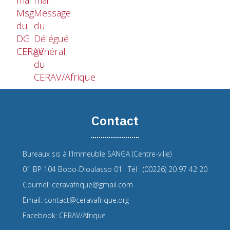
Msg
Message
du
du
DG
Délégué
CERAV
général
du
CERAV/Afrique
Contact
Bureaux sis à l'Immeuble SANGA (Centre-ville)
01 BP 104 Bobo-Dioulasso 01 . Tél : (00226) 20 97 42 20
Courriel: ceravafrique@gmail.com
Email: contact@ceravafrique.org
Facebook: CERAV/Afrique