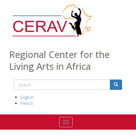
Skip
to
main
content
Regional Center for the
Living Arts in Africa
Search
Search
Search
English
French
Toggle navigation