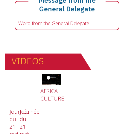
Message from the
General Delegate
Word from the General Delegate
VIDEOS
Video file
AFRICA
CULTURE
Journée
Journée
du
du
21
21
mai
mai: