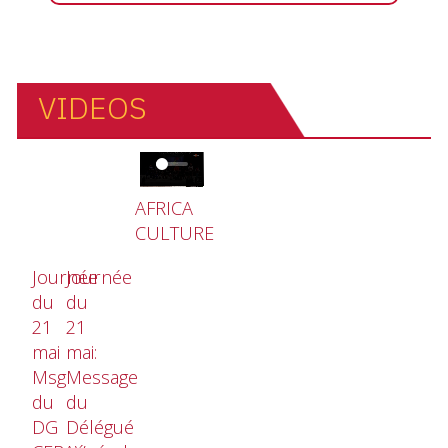
VIDEOS
Video file
AFRICA
CULTURE
Journée
Journée
du
du
21
21
mai
mai:
Msg
Message
du
du
DG
Délégué