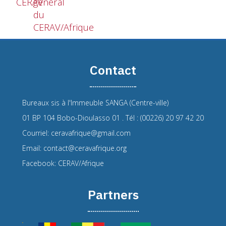
CERAV
général
du
CERAV/Afrique
Contact
Bureaux sis à l'Immeuble SANGA (Centre-ville)
01 BP 104 Bobo-Dioulasso 01 . Tél : (00226) 20 97 42 20
Courriel: ceravafrique@gmail.com
Email: contact@ceravafrique.org
Facebook: CERAV/Afrique
Partners