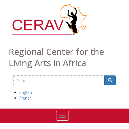
Skip
to
main
content
Regional Center for the
Living Arts in Africa
Search
Search
Search
English
French
Toggle navigation